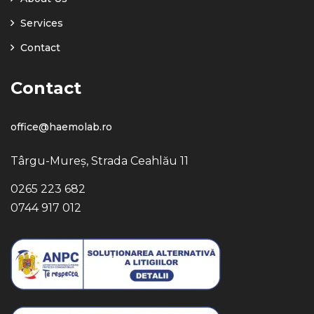
Services
Contact
Contact
office@haemolab.ro
Târgu-Mureș, Strada Ceahlău 11
0265 223 682
0744 917 012