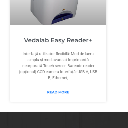
Vedalab Easy Reader+
Interfață utilizator flexibilă: Mod de lucru
simplu și mod avansat Imprimantă
incorporată Touch screen Barcode reader
(opțional) CCD camera Interfață: USB A, USB
B, Ethernet,
READ MORE