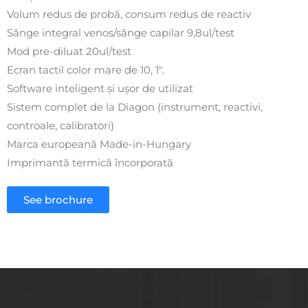
Volum redus de probă, consum redus de reactiv
Sânge integral venos/sânge capilar 9,8ul/test
Mod pre-diluat 20ul/test
Ecran tactil color mare de 10, 1″.
Software inteligent și ușor de utilizat
Sistem complet de la Diagon (instrument, reactivi,
controale, calibratori)
Marca europeană Made-in-Hungary
Imprimantă termică încorporată
See brochure