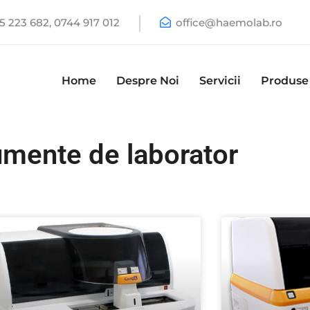
 223 682, 0744 917 012
office@haemolab.ro
Home
Despre Noi
Servicii
Produse
umente de laborator