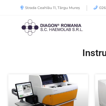
Strada Ceahlău 11, Târgu Mureș
0265
Instr