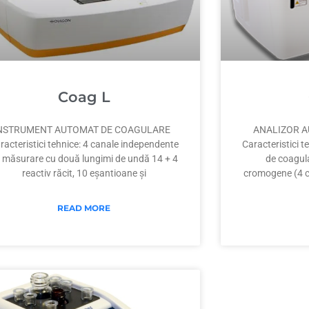
Coag L
NSTRUMENT AUTOMAT DE COAGULARE
ANALIZOR 
racteristici tehnice: 4 canale independente
Caracteristici t
 măsurare cu două lungimi de undă 14 + 4
de coagula
reactiv răcit, 10 eșantioane și
cromogene (4 ca
READ MORE